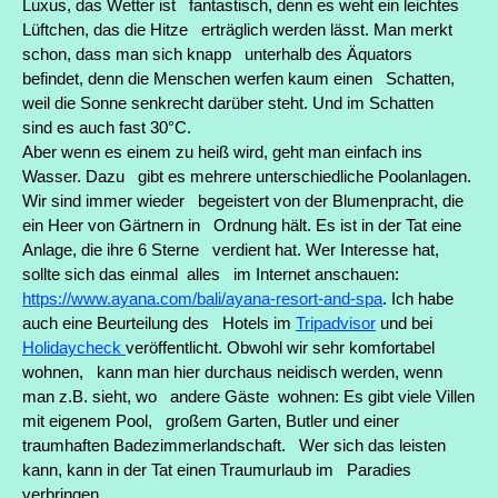
Luxus, das Wetter ist fantastisch, denn es weht ein leichtes
Lüftchen, das die Hitze erträglich werden lässt. Man merkt
schon, dass man sich knapp unterhalb des Äquators
befindet, denn die Menschen werfen kaum einen Schatten,
weil die Sonne senkrecht darüber steht. Und im Schatten
sind es auch fast 30°C.
Aber wenn es einem zu heiß wird, geht man einfach ins
Wasser. Dazu gibt es mehrere unterschiedliche Poolanlagen.
Wir sind immer wieder begeistert von der Blumenpracht, die
ein Heer von Gärtnern in Ordnung hält. Es ist in der Tat eine
Anlage, die ihre 6 Sterne verdient hat. Wer Interesse hat,
sollte sich das einmal alles im Internet anschauen:
https://www.ayana.com/bali/ayana-resort-and-spa
. Ich habe
auch eine Beurteilung des Hotels im
Tripadvisor
und bei
Holidaycheck
veröffentlicht. Obwohl wir sehr komfortabel
wohnen, kann man hier durchaus neidisch werden, wenn
man z.B. sieht, wo andere Gäste wohnen: Es gibt viele Villen
mit eigenem Pool, großem Garten, Butler und einer
traumhaften Badezimmerlandschaft. Wer sich das leisten
kann, kann in der Tat einen Traumurlaub im Paradies
verbringen.