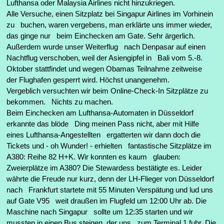
Lufthansa oder Malaysia Airlines nicht hinzukriegen.
Alle Versuche, einen Sitzplatz bei Singapur Airlines im Vorhinein
zu buchen, waren vergebens, man erklärte uns immer wieder,
das ginge nur beim Einchecken am Gate. Sehr ärgerlich.
Außerdem wurde unser Weiterflug nach Denpasar auf einen
Nachtflug verschoben, weil der Asiengipfel in Bali vom 5.-8.
Oktober stattfindet und wegen Obamas Teilnahme zeitweise
der Flughafen gesperrt wird. Höchst unangenehm.
Vergeblich versuchten wir beim Online-Check-In Sitzplätze zu
bekommen. Nichts zu machen.
Beim Einchecken am Lufthansa-Automaten in Düsseldorf
erkannte das blöde Ding meinen Pass nicht, aber mit Hilfe
eines Lufthansa-Angestellten ergatterten wir dann doch die
Tickets und - oh Wunder! - erhielten fantastische Sitzplätze im
A380: Reihe 82 H+K. Wir konnten es kaum glauben:
Zweierplätze im A380? Die Stewardess bestätigte es. Leider
währte die Freude nur kurz, denn der LH-Flieger von Düsseldorf
nach Frankfurt startete mit 55 Minuten Verspätung und lud uns
auf Gate V95 weit draußen im Flugfeld um 12:00 Uhr ab. Die
Maschine nach Singapur sollte um 12:35 starten und wir
mussten in einen Bus steigen, der uns zum Terminal 1 fuhr. Die