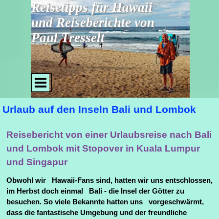
Direkt zum Seiteninhalt
Reisetipps für Hawaii 
und Reiseberichte von 
Paul Tresselt
Menü überspringen
Urlaub auf den Inseln Bali und Lombok
Reisebericht von einer Urlaubsreise nach Bali
und Lombok mit Stopover in Kuala Lumpur
und Singapur
Obwohl wir Hawaii-Fans sind, hatten wir uns entschlossen,
im Herbst doch einmal Bali - die Insel der Götter zu
besuchen. So viele Bekannte hatten uns vorgeschwärmt,
dass die fantastische Umgebung und der freundliche