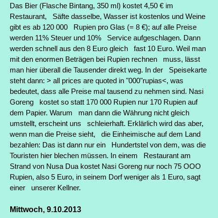
Das Bier (Flasche Bintang, 350 ml) kostet 4,50 € im
Restaurant, Säfte dasselbe, Wasser ist kostenlos und Weine
gibt es ab 120 000 Rupien pro Glas (= 8 €); auf alle Preise
werden 11% Steuer und 10% Service aufgeschlagen. Dann
werden schnell aus den 8 Euro gleich fast 10 Euro. Weil man
mit den enormen Beträgen bei Rupien rechnen muss, lässt
man hier überall die Tausender direkt weg. In der Speisekarte
steht dann: > all prices are quoted in "000"rupias<, was
bedeutet, dass alle Preise mal tausend zu nehmen sind. Nasi
Goreng kostet so statt 170 000 Rupien nur 170 Rupien auf
dem Papier. Warum man dann die Währung nicht gleich
umstellt, erscheint uns schleierhaft. Erklärlich wird das aber,
wenn man die Preise sieht, die Einheimische auf dem Land
bezahlen: Das ist dann nur ein Hundertstel von dem, was die
Touristen hier blechen müssen. In einem Restaurant am
Strand von Nusa Dua kostet Nasi Goreng nur noch 75 OOO
Rupien, also 5 Euro, in seinem Dorf weniger als 1 Euro, sagt
einer unserer Kellner.
Mittwoch,
9.10.2013