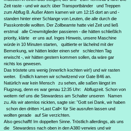
Zeit raste - und wir auch: über Transportbänder und Treppen
zum Abflug B. Außer Atem kamen wir um 12:15 dort an und -
standen hinter einer Schlange von Leuten, die alle durch die
Passkontrolle wollten. Der Zollbeamte hatte viel Zeit und ließ
erstmal alle Crewmitglieder passieren - die hätten schließlich
priority, klärte er uns auf. Inges Hinweis, unsere Maschine
würde in 10 Minuten starten, quittierte er lächelnd mit der
Bemerkung, wir hätten leider einen sehr schlechten Tag
erwischt -, wir hätten gestern kommen sollen, da wäre gar
nichts los gewesen.
Das tröstete uns wenig (innerlich kochten wir!) und wir rasten
weiter. Endlich kamen wir schwitzend vor Gate B46 an.
Natürlich war kein Mensch zu sehen, alle saßen längst im
Flugzeug, denn es war genau 12:35 Uhr: Abflugzeit. Schon von
weitem rief uns die Stewardess am Schalter unseren Namen
zu. Als wir atemlos nickten, sagte sie: "Gott sei Dank, wir haben
schon den dritten >Last Call< für Sie ausrufen lassen und
wollten gerade auf Sie verzichten.
Also geschafft! Im doppelten Sinne. Tröstlich allerdings, als uns
die Stewardess nach oben in den A380 verwies und wir