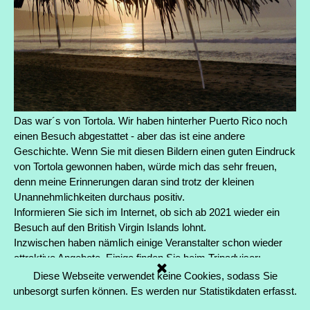
Das war´s von Tortola. Wir haben hinterher Puerto Rico noch
einen Besuch abgestattet - aber das ist eine andere
Geschichte. Wenn Sie mit diesen Bildern einen guten Eindruck
von Tortola gewonnen haben, würde mich das sehr freuen,
denn meine Erinnerungen daran sind trotz der kleinen
Unannehmlichkeiten durchaus positiv.
Informieren Sie sich im Internet, ob sich ab 2021 wieder ein
Besuch auf den British Virgin Islands lohnt.
Inzwischen haben nämlich einige Veranstalter schon wieder
attraktive Angebote. Einige finden Sie beim Tripadvisor:
https://www.tripadvisor.de/Attractions-g147354-Activities-
Diese Webseite verwendet keine Cookies, sodass Sie
Tortola_British_Virgin_Islands.html
. Dazu gibt es eine positive
unbesorgt surfen können. Es werden nur Statistikdaten erfasst.
Nachricht: Das Lambert Beach Hotel, das durch den Hurrican