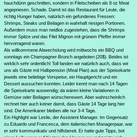
hauchdünn geschnitten, sondern in Filetscheiben als 8 oz Meat
angepriesen. Schade. Damit ist das Restaurant für Leute, die
richtig Hunger haben, natürlich ein gefundenes Fressen:
Shrimps, Steaks und Beilagen in wahrhaft riesigen Portionen.
Außerdem muss man neidlos zugestehen, dass die Shrimps
immer Spitze und das Filet Mignon mit grünem Pfeffer immer
hervorragend waren.
Als willkommene Abwechslung wird mittwochs ein BBQ und
sonntags ein Champagner-Brunch angeboten (20$). Beides ist
wirklich sehr ordentlich! Toll fanden wir natürlich auch, dass wir
uns als Gäste mit Halbpension (Meal Plan) aus der Speisekarte
jeweils eine beliebige Vorspeise, ein Hauptgericht und ein
Dessert aussuchen konnten. Leider kennt man nach 14 Tagen
die Speisekarte auswendig; da wären kleine Variationen in
Gemüse oder Beilagen wünschenswert. Aber wahrscheinlich
rechnet hier auch keiner damit, dass Gäste 14 Tage lang hier
sind. Die Amerikaner bleiben alle nur 3-4 Tage.
Ein Highlight war Leslie, der Assistent Manager. Im Gegensatz
zu Eduardo und Francesca, dem italienischen Managerpaar, war
er sehr kommunikativ und hilfsbereit. Er hatte gute Tipps, bot