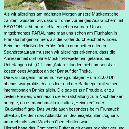
Als wir allerdings am nächsten Morgen unsere Mückenstiche
zählten, wussten wir, dass wir ohne vorheriges Ausräuchern mit
BAYGON nicht mehr schlafen gehen würden. Unser
mitgebrachtes PARAL hatte man uns schon am Flughafen in
Frankfurt abgenommen, als die Koffer durchleuchtet wurden.
Beim anschließenden Frühstück in dem netten offenen
Strandrestaurant mussten wir allerdings erkennen, dass die
Anwesenheit dort ohne Moskito-Repeller ein gefährliches
Unterfangen ist. „Off“ und „Autan“ standen nicht umsonst als
kostenloses Angebot an der Bar auf der Theke.
Die war übrigens immer nur wenig umlagert – um 21:00 Uhr
abends war praktisch alles leer und der Barkeeper mit seinen
internationalen Drinks allein. Die gab es zur Freude aller zu
zivilen Preisen, wenn auch die Vorratshaltung zum Nachdenken
anregte, da es manchmal kein kaltes „Heineken“ oder
„Budweiser“ gab. Das wurde auch besonders beim Frühstück
offenbar, bei dem das Ablaufdatum des eisgekühlten Joghurts
um mehr als zwei Wochen überschritten war.
Hierbei hätte das Continental Buffet auch etwas reichhaltiger und