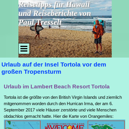
Direkt zum Seiteninhalt
Reisetipps für Hawaii 
und Reiseberichte von 
Paul Tresselt
Menü überspringen
Urlaub auf der Insel Tortola vor dem
großen Tropensturm
Urlaub im Lambert Beach Resort Tortola
Tortola ist die größte von den British Virgin Islands und ziemlich
mitgenommen worden durch den Hurrican Irma, der am 6.
September 2017 viele Häuser zerstörte und viele Menschen
obdachlos gemacht hatte. Hier die Karte von Orangemiles: