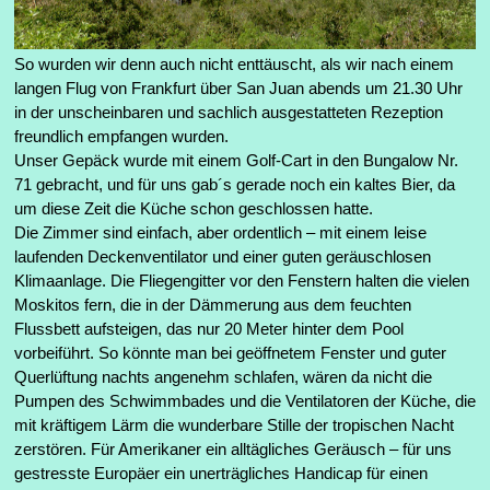
So wurden wir denn auch nicht enttäuscht, als wir nach einem
langen Flug von Frankfurt über San Juan abends um 21.30 Uhr
in der unscheinbaren und sachlich ausgestatteten Rezeption
freundlich empfangen wurden.
Unser Gepäck wurde mit einem Golf-Cart in den Bungalow Nr.
71 gebracht, und für uns gab´s gerade noch ein kaltes Bier, da
um diese Zeit die Küche schon geschlossen hatte.
Die Zimmer sind einfach, aber ordentlich – mit einem leise
laufenden Deckenventilator und einer guten geräuschlosen
Klimaanlage. Die Fliegengitter vor den Fenstern halten die vielen
Moskitos fern, die in der Dämmerung aus dem feuchten
Flussbett aufsteigen, das nur 20 Meter hinter dem Pool
vorbeiführt. So könnte man bei geöffnetem Fenster und guter
Querlüftung nachts angenehm schlafen, wären da nicht die
Pumpen des Schwimmbades und die Ventilatoren der Küche, die
mit kräftigem Lärm die wunderbare Stille der tropischen Nacht
zerstören. Für Amerikaner ein alltägliches Geräusch – für uns
gestresste Europäer ein unerträgliches Handicap für einen