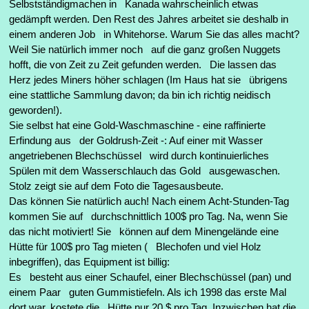
Selbstständigmachen in Kanada wahrscheinlich etwas
gedämpft werden. Den Rest des Jahres arbeitet sie deshalb in
einem anderen Job in Whitehorse. Warum Sie das alles macht?
Weil Sie natürlich immer noch auf die ganz großen Nuggets
hofft, die von Zeit zu Zeit gefunden werden. Die lassen das
Herz jedes Miners höher schlagen (Im Haus hat sie übrigens
eine stattliche Sammlung davon; da bin ich richtig neidisch
geworden!).
Sie selbst hat eine Gold-Waschmaschine - eine raffinierte
Erfindung aus der Goldrush-Zeit -: Auf einer mit Wasser
angetriebenen Blechschüssel wird durch kontinuierliches
Spülen mit dem Wasserschlauch das Gold ausgewaschen.
Stolz zeigt sie auf dem Foto die Tagesausbeute.
Das können Sie natürlich auch! Nach einem Acht-Stunden-Tag
kommen Sie auf durchschnittlich 100$ pro Tag. Na, wenn Sie
das nicht motiviert! Sie können auf dem Minengelände eine
Hütte für 100$ pro Tag mieten ( Blechofen und viel Holz
inbegriffen), das Equipment ist billig:
Es besteht aus einer Schaufel, einer Blechschüssel (pan) und
einem Paar guten Gummistiefeln. Als ich 1998 das erste Mal
dort war, kostete die Hütte nur 20 $ pro Tag. Inzwischen hat die