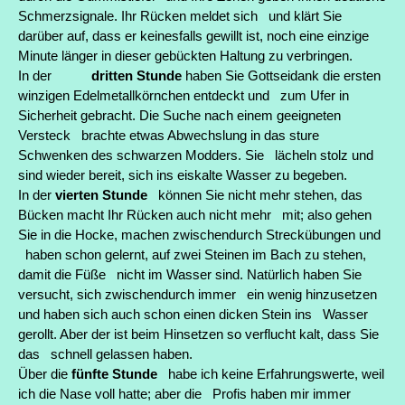
Schmerzsignale. Ihr Rücken meldet sich und klärt Sie
darüber auf, dass er keinesfalls gewillt ist, noch eine einzige
Minute länger in dieser gebückten Haltung zu verbringen.
In der
dritten Stunde
haben Sie Gottseidank die ersten
winzigen Edelmetallkörnchen entdeckt und zum Ufer in
Sicherheit gebracht. Die Suche nach einem geeigneten
Versteck brachte etwas Abwechslung in das sture
Schwenken des schwarzen Modders. Sie lächeln stolz und
sind wieder bereit, sich ins eiskalte Wasser zu begeben.
In der
vierten Stunde
können Sie nicht mehr stehen, das
Bücken macht Ihr Rücken auch nicht mehr mit; also gehen
Sie in die Hocke, machen zwischendurch Streckübungen und
haben schon gelernt, auf zwei Steinen im Bach zu stehen,
damit die Füße nicht im Wasser sind. Natürlich haben Sie
versucht, sich zwischendurch immer ein wenig hinzusetzen
und haben sich auch schon einen dicken Stein ins Wasser
gerollt. Aber der ist beim Hinsetzen so verflucht kalt, dass Sie
das schnell gelassen haben.
Über die
fünfte Stunde
habe ich keine Erfahrungswerte, weil
ich die Nase voll hatte; aber die Profis haben mir immer