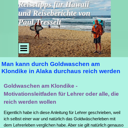
Direkt zum Seiteninhalt
Reisetipps für Hawaii 
und Reiseberichte von 
Paul Tresselt
Menü überspringen
Man kann durch Goldwaschen am
Klondike in Alaka durchaus reich werden
Goldwaschen am Klondike -
Motivationsleitfaden für Lehrer oder alle, die
reich werden wollen
Eigentlich habe ich diese Anleitung für Lehrer geschrieben, weil
ich selbst einer war und natürlich das Goldwäscherleben mit
dem Lehrerleben verglichen habe. Aber sie gilt natürlich genauso