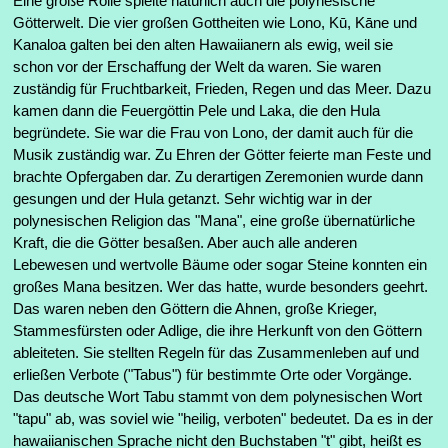
Eine große Rolle spielte natürlich auch die polynesische
Götterwelt. Die vier großen Gottheiten wie
Lono, Kū, Kāne und
Kanaloa galten bei den alten Hawaiianern als ewig, weil sie
schon vor der Erschaffung der Welt da waren. Sie waren
zuständig für Fruchtbarkeit, Frieden, Regen und das Meer. Dazu
kamen dann die Feuergöttin Pele und Laka, die den Hula
begründete. Sie war die Frau von Lono, der damit auch für die
Musik zuständig war. Zu Ehren der Götter feierte man Feste und
brachte Opfergaben dar. Zu derartigen Zeremonien wurde dann
gesungen und der Hula getanzt. Sehr wichtig war in der
polynesischen Religion das "Mana", eine große übernatürliche
Kraft, die die Götter besaßen. Aber auch alle anderen
Lebewesen und wertvolle Bäume oder sogar Steine konnten ein
großes Mana besitzen. Wer das hatte, wurde besonders geehrt.
Das waren neben den Göttern die Ahnen, große Krieger,
Stammesfürsten oder Adlige, die ihre Herkunft von den Göttern
ableiteten. Sie stellten Regeln für das Zusammenleben auf und
erließen Verbote ("Tabus") für bestimmte Orte oder Vorgänge.
Das deutsche Wort Tabu stammt von dem polynesischen Wort
"tapu" ab, was soviel wie "heilig, verboten" bedeutet. Da es in der
hawaiianischen Sprache nicht den Buchstaben "t" gibt, heißt es