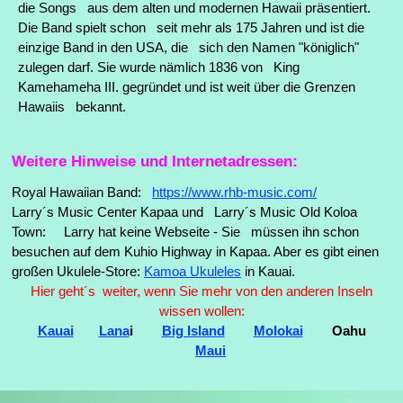
die Songs aus dem alten und modernen Hawaii präsentiert.
Die Band spielt schon seit mehr als 175 Jahren und ist die
einzige Band in den USA, die sich den Namen "königlich"
zulegen darf. Sie wurde nämlich 1836 von King
Kamehameha III. gegründet und ist weit über die Grenzen
Hawaiis bekannt.
Weitere Hinweise und Internetadressen:
Royal Hawaiian Band:
h
ttps://www.rhb-music.com/
Larry´s Music Center Kapaa und Larry´s Music Old Koloa
Town:
Larry hat keine Webseite - Sie müssen ihn schon
besuchen auf dem Kuhio Highway in Kapaa. Aber es gibt einen
großen Ukulele-Store:
Kamoa Ukuleles
in Kauai.
Hier geht´s weiter, wenn Sie mehr von den anderen Inseln
wissen wollen:
Kauai
Lana
i
Big Island
Molokai
Oahu
Maui