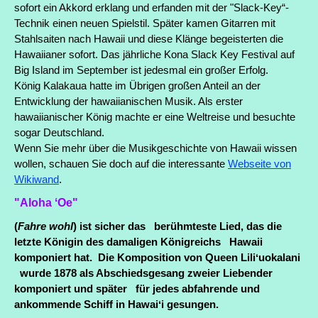
sofort ein Akkord erklang und erfanden mit der
"Slack-Key“-
Technik
einen neuen Spielstil. Später kamen Gitarren mit
Stahlsaiten nach Hawaii und diese Klänge begeisterten die
Hawaiianer sofort. Das jährliche
Kona Slack Key Festival auf
Big Island im September ist jedesmal ein großer Erfolg.
König Kalakaua hatte im Übrigen großen Anteil an der
Entwicklung der hawaiianischen Musik. Als erster
hawaiianischer König machte er eine Weltreise und besuchte
sogar Deutschland.
Wenn Sie mehr über die Musikgeschichte von Hawaii wissen
wollen, schauen Sie doch auf die interessante
Webseite von
Wikiwand
.
"Aloha ʻOe"
(
Fahre wohl
) ist sicher das berühmteste Lied, das die
letzte Königin des damaligen Königreichs Hawaii
komponiert hat. Die Komposition von Queen Liliʻuokalani
wurde 1878 als Abschiedsgesang zweier Liebender
komponiert und später für jedes abfahrende und
ankommende Schiff in Hawaiʻi gesungen.