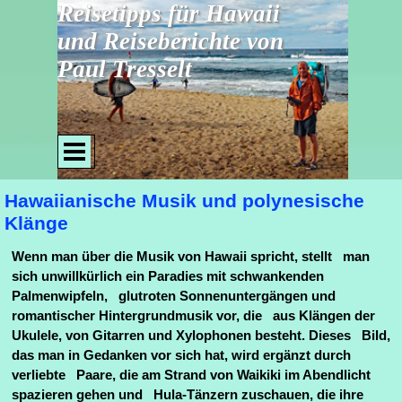
Direkt zum Seiteninhalt
Reisetipps für Hawaii 
und Reiseberichte von 
Paul Tresselt
Menü überspringen
Hawaiianische Musik und polynesische
Klänge
Wenn man über die Musik von Hawaii spricht, stellt man
sich unwillkürlich ein Paradies mit schwankenden
Palmenwipfeln, glutroten Sonnenuntergängen und
romantischer Hintergrundmusik vor, die aus Klängen der
Ukulele, von Gitarren und Xylophonen besteht. Dieses Bild,
das man in Gedanken vor sich hat, wird ergänzt durch
verliebte Paare, die am Strand von Waikiki im Abendlicht
spazieren gehen und Hula-Tänzern zuschauen, die ihre