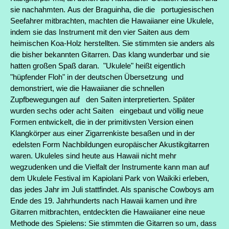
sie nachahmten.
Aus der Braguinha, die die portugiesischen
Seefahrer mitbrachten, machten die Hawaiianer eine Ukulele,
indem sie das Instrument mit den vier Saiten aus dem
heimischen Koa-Holz herstellten. Sie stimmten sie anders als
die bisher bekannten Gitarren. Das klang wunderbar und sie
hatten großen Spaß daran. "Ukulele" heißt eigentlich
"hüpfender Floh" in der deutschen Übersetzung und
demonstriert, wie die Hawaiianer die schnellen
Zupfbewegungen auf den Saiten interpretierten. Später
wurden sechs oder acht Saiten eingebaut und völlig neue
Formen entwickelt, die in der primitivsten Version einen
Klangkörper aus einer Zigarrenkiste besaßen und in der
edelsten Form Nachbildungen europäischer Akustikgitarren
waren. Ukuleles sind heute aus Hawaii nicht mehr
wegzudenken und die Vielfalt der Instrumente kann man auf
dem Ukulele Festival im Kapiolani Park von Waikiki erleben,
das jedes Jahr im Juli stattfindet. Als spanische Cowboys am
Ende des 19. Jahrhunderts nach Hawaii kamen und ihre
Gitarren mitbrachten, entdeckten die Hawaiianer eine neue
Methode des Spielens: Sie stimmten die Gitarren so um, dass