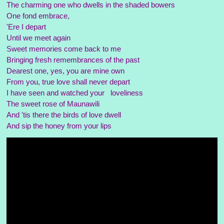
The charming one who dwells in the shaded bowers
One fond embrace,
'Ere I depart
Until we meet again
Sweet memories come back to me
Bringing fresh remembrances of the past
Dearest one, yes, you are mine own
From you, true love shall never depart
I have seen and watched your loveliness
The sweet rose of Maunawili
And 'tis there the birds of love dwell
And sip the honey from your lips