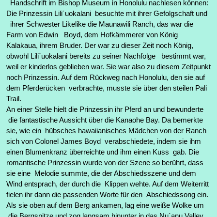
Handschrift im Bishop Museum in Honolulu nachlesen können:
Die Prinzessin Lili´uokalani besuchte mit ihrer Gefolgschaft und
ihrer Schwester Likelike die Maunawili Ranch, das war die
Farm von Edwin Boyd, dem Hofkämmerer von König
Kalakaua, ihrem Bruder. Der war zu dieser Zeit noch König,
obwohl Lili´uokalani bereits zu seiner Nachfolge bestimmt war,
weil er kinderlos geblieben war. Sie war also zu diesem Zeitpunkt
noch Prinzessin.
Auf dem Rückweg nach Honolulu, den sie auf
dem Pferderücken verbrachte, musste sie über den steilen Pali
Trail.
An einer Stelle hielt die Prinzessin ihr Pferd an und bewunderte
die fantastische Aussicht über die Kanaohe Bay. Da bemerkte
sie, wie ein hübsches hawaiianisches Mädchen von der Ranch
sich von Colonel James Boyd verabschiedete, indem sie ihm
einen Blumenkranz überreichte und ihm einen Kuss gab. Die
romantische Prinzessin wurde von der Szene so berührt, dass
sie eine Melodie summte, die der Abschiedsszene und dem
Wind entsprach, der durch die Klippen wehte. Auf dem Weiterritt
fielen ihr dann die passenden Worte für den Abschiedssong ein.
Als sie oben auf dem Berg ankamen, lag eine weiße Wolke um
die Bergspitze und zog langsam hinunter in das Nu´anu Valley.