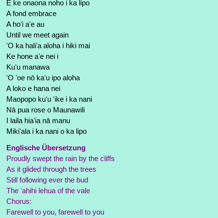
E ke onaona noho i ka lipo
A fond embrace
A hoʻi aʻe au
Until we meet again
ʻO ka haliʻa aloha i hiki mai
Ke hone aʻe nei i
Kuʻu manawa
ʻO ʻoe nō kaʻu ipo aloha
A loko e hana nei
Maopopo kuʻu ʻike i ka nani
Nā pua rose o Maunawili
I laila hiaʻia nā manu
Mikiʻala i ka nani o ka lipo
Englische Übersetzung
Proudly swept the rain by the cliffs
As it glided through the trees
Still following ever the bud
The ʻahihi lehua of the vale
Chorus:
Farewell to you, farewell to you