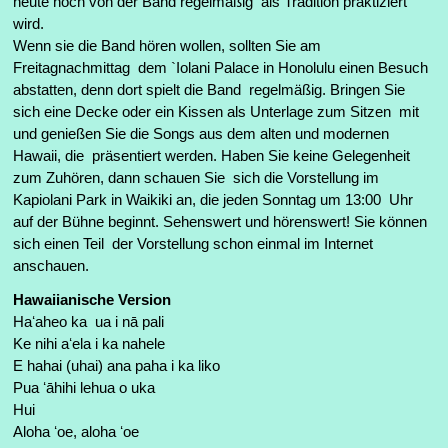
heute noch von der Band regelmäßig als Tradition praktiziert
wird.
Wenn sie die Band hören wollen, sollten Sie am
Freitagnachmittag dem `Iolani Palace in Honolulu einen Besuch
abstatten, denn dort spielt die Band regelmäßig. Bringen Sie
sich eine Decke oder ein Kissen als Unterlage zum Sitzen mit
und genießen Sie die Songs aus dem alten und modernen
Hawaii, die präsentiert werden. Haben Sie keine Gelegenheit
zum Zuhören, dann schauen Sie sich die Vorstellung im
Kapiolani Park in Waikiki an, die jeden Sonntag um 13:00 Uhr
auf der Bühne beginnt. Sehenswert und hörenswert! Sie können
sich einen Teil der Vorstellung schon einmal im Internet
anschauen.
Hawaiianische Version
Haʻaheo ka ua i nā pali
Ke nihi aʻela i ka nahele
E hahai (uhai) ana paha i ka liko
Pua ʻāhihi lehua o uka
Hui
Aloha ʻoe, aloha ʻoe